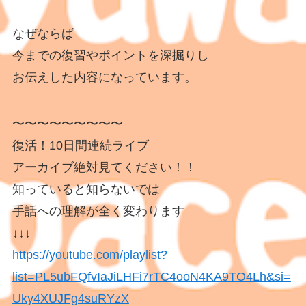
なぜならば
今までの復習やポイントを深掘りし
お伝えした内容になっています。
〜〜〜〜〜〜〜〜〜
復活！10日間連続ライブ
アーカイブ絶対見てください！！
知っていると知らないでは
手話への理解が全く変わります
↓↓↓
https://youtube.com/playlist?
list=PL5ubFQfvIaJiLHFi7rTC4ooN4KA9TO4Lh&si=
Uky4XUJFg4suRYzX