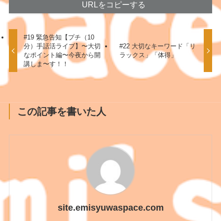
URLをコピーする
#19 緊急告知【プチ（10
分）手話活ライブ】〜大切
#22 大切なキーワード「リ
なポイント編〜今夜から開
ラックス」「体得」
講しま〜す！！
この記事を書いた人
site.emisyuwaspace.com