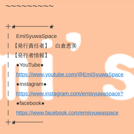
〜〜〜〜〜〜〜〜〜
╋
★
━━━━━━
★
┃ EmiSyuwaSpace
┃ 【発行責任者】 白倉恵美
┃ 【発行者情報】
┃ ●YouTube●
┃
https://www.youtube.com/@EmiSyuwaSpace
┃ ●Instagram●
┃
https://www.instagram.com/emisyuwaspace?
┃ ●facebook●
┃
https://www.facebook.com/emisyuwaspace
╋
★
━━━━━