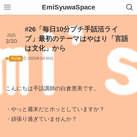
EmiSyuwaSpace
#26「毎日10分プチ手話活ライ
2025
ブ」最初のテーマはやはり「言語
3/30
は文化」から
2025年3月30日
手話脳
こんにちは手話講師の白倉恵美です。
・やっと週末だとホッとしていますか？
・頑張り過ぎていませんか？